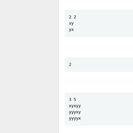
2 2

xy

yx
2
3 5

xyxyy

yyyxy

yyyyx