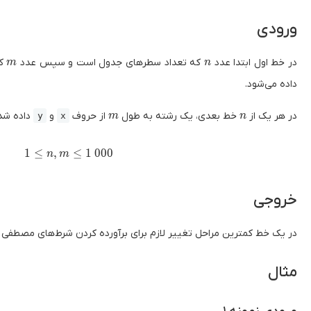
ورودی
m
n
در خط اول ابتدا عدد
که تعداد سطر‌های جدول است و سپس عدد
که
m
n
داده می‌شود.
m
n
در هر یک از
خط بعدی، یک رشته‌ به طول
از حروف
و
داده شد
y
x
m
n
1 \le n , m \le 1 \ 000
1
≤
,
≤
1
0
0
0
n
m
خروجی
در یک خط کمترین مراحل تغییر لازم برای برآورده کردن شرط‌های مصطفی ر
مثال