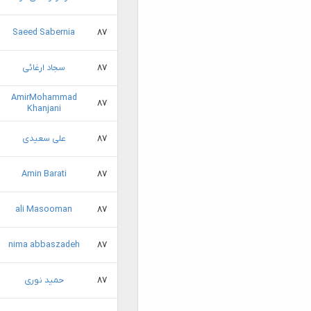
Saeed Sabernia
۸۷
۸۷
سجاد ارغائی
AmirMohammad
۸۷
Khanjani
۸۷
علی سعیدی
Amin Barati
۸۷
ali Masooman
۸۷
nima abbaszadeh
۸۷
۸۷
حمید نوری