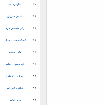
۸۷
سایین اعلا
۸۷
شایان کبریتی
۸۷
زهرا رمضان پور
۸۷
محمدحسین جلالی
۸۷
علی رستمی
۸۷
امیرحسین رحمتی
۸۷
سروش چابکرو
۸۷
سعید میرزائی
۸۷
سالار ثابتی