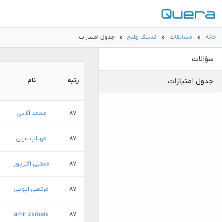
خانه
مسابقات
کدینگ چلنج
جدول امتیازات
سؤالات
جدول امتیازات
رتبه
نام
۸۷
محمد آقایی
۸۷
مهتاب عزتی
۸۷
مجتبی اکبرپور
۸۷
مرتضی ایوبی
amir zameni
۸۷