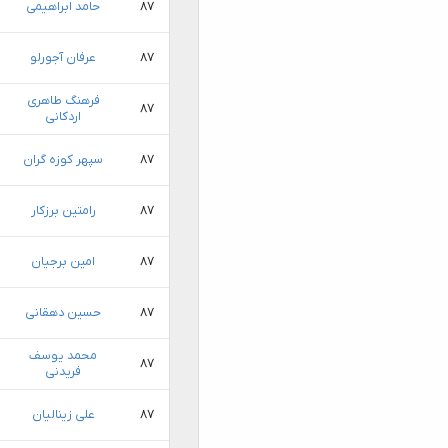
۸۷
حامد ابراهیمی
۸۷
عرفان آجورلو
فرهنگ طاهری
۸۷
اردکانی
۸۷
سپهر کوزه گران
۸۷
رامتین برزکار
۸۷
امین برجیان
۸۷
حسین دهقانی
محمد یوسف
۸۷
فریدنی
۸۷
علی زینالیان