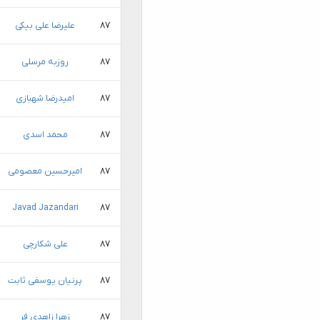
۸۷
علیرضا علی بیکی
۸۷
روزبه مرسلی
۸۷
امیدرضا شهبازی
۸۷
محمد اسدی
۸۷
امیرحسین معصومی
Javad Jazandari
۸۷
۸۷
علی شکارچی
۸۷
پرنیان یوسفی ثابت
۸۷
زهرا زاهدی فر