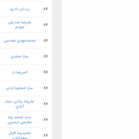
۸۷
پرنیان نادری
علیرضا صدیقی
۸۷
مقدم
۸۷
محمدمهدی مقدسی
۸۷
سارا صمدی
۸۷
امیررضا دژ
۸۷
سارا محمودآبادی
علیرضا رجائی نجف
۸۷
آبادی
سید محمد رضا
۸۷
عظیمی حسینی
حمیدرضا اقبال
۸۷
سعدآبادی