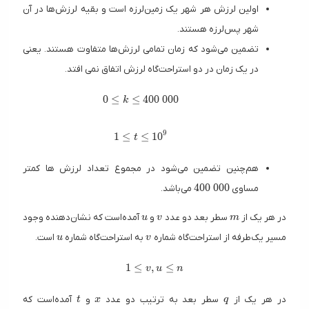
اولین لرزش هر شهر یک زمین‌لرزه است و بقیه لرزش‌ها در آن
شهر پس‌لرزه هستند.
تضمین می‌شود که زمان تمامی لرزش‌ها متفاوت هستند. یعنی
در یک زمان در دو استراحت‌گاه لرزش اتفاق نمی افتد.
0 \le k \le 400\ 000
0
≤
≤
4
0
0
0
0
0
k
9
1 \le t \le 10^9
1
≤
≤
1
0
t
هم‌چنین تضمین می‌شود در مجموع تعداد لرزش ها کمتر
400\ 000
4
0
0
0
0
0
مساوی
می‌باشد.
u
v
m
در هر یک از
سطر بعد دو عدد
و
آمده‌است که نشان‌دهنده وجود
u
v
m
u
v
مسیر یک‌طرفه از استراحت‌گاه شماره
به استراحت‌گاه شماره
است.
u
v
1 \le v, u \le n
1
≤
,
≤
v
u
n
t
x
q
در هر یک از
سطر بعد به ترتیب دو عدد
و
آمده‌است که
t
x
q