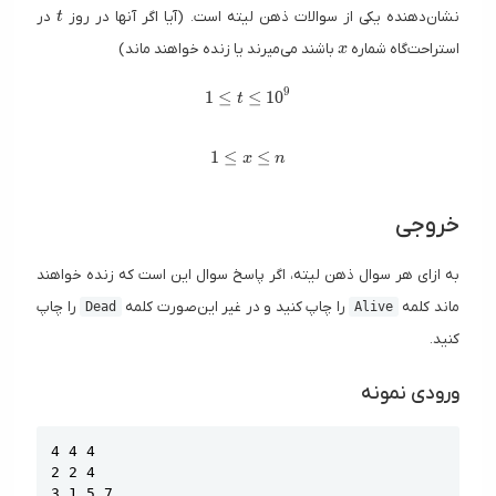
t
نشان‌دهنده یکی از سوالات ذهن لیته است. (آیا اگر آنها در روز
در
t
x
استراحت‌گاه شماره
باشند می‌میرند یا زنده خواهند ماند)
x
9
1 \le t \le 10^9
1
≤
≤
1
0
t
1 \le x \le n
1
≤
≤
x
n
خروجی
به ازای هر سوال ذهن لیته، اگر پاسخ سوال این است که زنده خواهند
ماند کلمه
را چاپ کنید و در غیر این‌صورت کلمه
را چاپ
Dead
Alive
کنید.
ورودی نمونه
Copy
4 4 4

2 2 4

3 1 5 7
