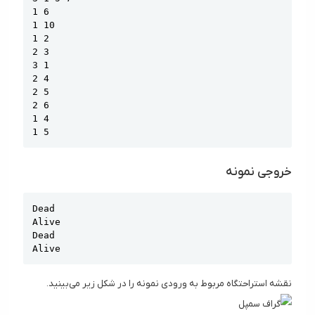
1 6

1 10

1 2

2 3

3 1

2 4

2 5

2 6

1 4

1 5
خروجی نمونه
Copy
Dead

Alive

Dead

Alive
نقشه استراحتگاه مربوط به ورودی نمونه را در شکل زیر می‌بینید.