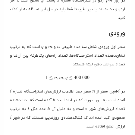
در روز
-ام اردو در استراحت‌گاه شماره
باشند، آیا ممکن است تا آخر
x
t
اردو زنده بمانند یا خیر. طبیعتا شما باید در حل این مسئله به او کمک
کنید.
ورودی
q
m
n
سطر اول ورودی شامل سه عدد طبیعی
و
و
است که به ترتیب
q
m
n
نشان‌دهنده تعداد استراحت‌گاه‌ها، تعداد راه‌های یک‌طرفه بین آن‌ها و
تعداد سوالات ذهن لیته هستند.
1 \le n, m, q \le 400\ 000
1
≤
,
,
≤
4
0
0
0
0
0
n
m
q
i
n
i
در
-امین سطر از
سطر بعد اطلاعات لرزش‌های استراحت‌گاه شماره
i
n
i
k
آمده است، به این صورت که در ابتدا عدد
آمده است که نشاندهنده
k
t
k
i
تعداد لرزش‌های شهر
است و به دنبال آن
عدد مثل
به ترتیب
t
k
i
i
صعودی اکید آمده اند که نشاندهنده‌ی روزهایی هستند که در شهر
i
لرزش اتفاق افتاده است.