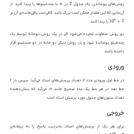
n
2
2
روش‌های پوشاندن یک جدول
در
با چندمینوها را پیدا کنید. از
n
آن‌جایی که این مقدار ممکن است بزرگ باشد، کافی‌ست باقی‌مانده‌ی آن بر
10^
9
1
0
+
7
را پیدا کنید.
دو روش متفاوت شمرده می‌شود اگر در یک روش دوخانه توسط یک
چندمینو پوشانده شود و در روش دیگر دو خانه در دو چندمینو قرار
داشته باشند.
ورودی
t
t
در خط اول ورودی عدد
، تعداد پرسش‌های استاد می‌آید. سپس در
t
t
n
خط بعد در هر خط یک عدد صحیح مانند
، می‌آید که نشان‌دهنده
n
تعداد ستون‌های جدول مورد پرسش استاد است.
خروجی
برای هر یک از پرسش‌های استاد به‌ترتیب پاسخ را به پیمانه‌ی
10^9
9