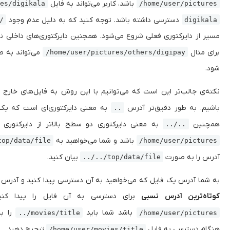
باشد، کاربر می‌تواند به فایل
res/digikala
/home/user/pictures
دسترسی داشته باشد. توجه کنید که به دلیل عدم وجود
/
digikala
مسیر از دایرکتوری فعلی شروع می‌شود. همچنین دایرکتوری‌های داخلی نی
برای مثال
می‌تواند به 
/home/user/pictures/others/digipay
شود.
نکته‌ی جالب‌تر این است که می‌توانیم با این روش به فایل‌های خارج 
باشیم. به طور دقیق‌تر آدرس
به معنی دایرکتوری‌ای است که یک 
..
همچنین
به معنی دایرکتوری دو سطح بالاتر از دایرکتوری 
../..
باشد و شما می‌خواهید به
top/data/file
/home/user/pictures
آدرس را به صورت
بیان کنید.
../../top/data/file
به شما آدرس یک فایل که می‌خواهید به آن دسترسی پیدا کنید و آدرس دا
کوتاه‌ترین آدرس نسبی
برای دسترسی به آن فایل را پیدا کنید.
باشد شما باید
را ب
../movies/title
/home/user/pictures
هنگام دسترسی به فایل
ترجیح دهید.
/home/user/movies/title‍