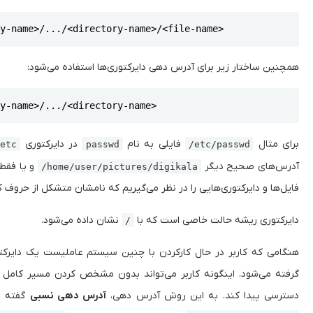
Copy
ry-name>/.../<directory-name>/<file-name>
همچنین ساختار زیر برای آدرس دهی دایرکتوری‌ها استفاده می‌شود:
Copy
ry-name>/.../<directory-name>
برای مثال
فایلی به نام
در دایرکتوری
etc
passwd
/etc/passwd
آدرس‌های صحیح دیگر
و یا فقط
/home/user/pictures/digikala
فایل‌ها و دایرکتوری‌هایی را در نظر می‌گیریم که نامشان متشکل از حروف کوچک انگل
دایرکتوری ریشه حالت خاصی است که با
نشان داده می‌شود.
/
هنگامی که کاربر در حال کارکردن با چنین سیستم عاملیست یک دایرکتو
گرفته می‌شود. اینگونه کاربر می‌تواند بدون مشخص کردن مسیر کامل د
دسترسی پیدا کند. به این روش آدرس دهی،
آدرس دهی نسبی
گفته می