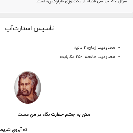
سوال ۷ام «بررسی فضا»، از تکنولوژی «
لینوکس
» است.
تأسیس استارت‌آپ
محدودیت زمان: ۲ ثانیه
محدودیت حافظه: ۲۵۶ مگابایت