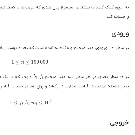
به امین کمک کنید تا بیشترین مجموع پول‌ نقدی که می‌تواند با کمک د
را حساب کند.
ورودی
n
در سطر اول ورودی، عدد صحیح و مثبت
آمده است که تعداد دوستان امی
n
1 \leq n \leq 100 \, 000
1
≤
≤
1
0
0
0
0
0
n
m_i
b_i
f_i
n
در
سطر بعدی در هر سطر سه عدد صحیح
،
و
که با یک فا
m
b
f
n
i
i
i
نشان‌دهنده مهارت در فرانت، مهارت در بک‌اند و پول نقد در حساب افراد را
9
1 \leq f_i, b_i, m_i \leq 10^9
1
≤
,
,
≤
1
0
f
b
m
i
i
i
خروجی