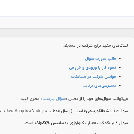
لینک‌های مفید برای شرکت در مسابقه:
قالب صورت سوال
نحوه کار با ورودی و خروجی
قوانین شرکت در مسابقات
دسترسی‌های برنامه
می‌توانید سوال‌های خود را از بخش «
سؤال بپرسید
» مطرح کنید.
سوالات ۱ تا ۵ «
الگوریتمی
» است. (ارسال فقط با «Python» ،«C#» ،«JavaScript» ،«Node.js» و «Java» ممکن است.)
سوال ۶ام «گمگشته»، از تکنولوژی «
دیتابیس
MySQL
» است.