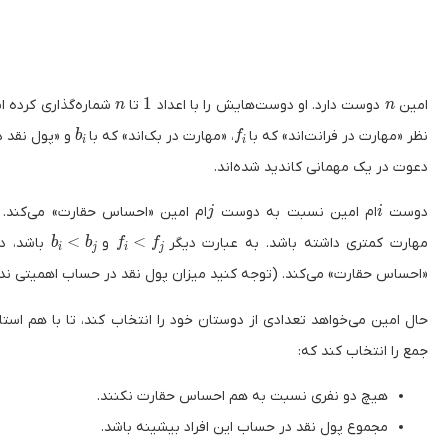
n
1
n
1
امین
دوست دارد. او دوست‌هایش را با اعداد
تا
شماره‌گذاری کرده ا
n
n
b_i
f_i
نظر «مهارت در فرانت‌اند» که با
، «مهارت در بک‌اند» که با
و «پول نقد د
b
f
i
i
دعوت در یک مهمانی کاندید شده‌اند.
j
i
دوست
ام امین نسبت به دوست
ام امین «احساس حقارت» می‌کند. اگ
j
i
b_i < b_j
f_i < f_j
<
<
مهارت کمتری داشته باشد. به عبارت دیگر
و
باشد، 
b
b
f
f
i
j
i
j
«احساس حقارت» می‌کند. (توجه کنید میزان پول نقد در حساب اهمیتی ندار
حال امین می‌خواهد تعدادی از دوستان خود را انتخاب کند، تا با هم استا
جمع را انتخاب کند که:
هیچ دو نفری نسبت به هم احساس حقارت نکنند.
مجموع پول نقد در حساب این افراد بیشینه باشد.