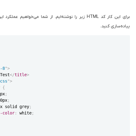
پیاده‌سازی کنید.
Copy
F-8
"
>
 Test
</
title
>
/css
"
>
w
{
0px
;
00px
;
px solid grey
;
d-color
:
 white
;