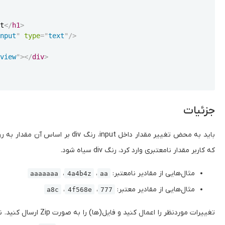
st
</
h1
>
input
"
type
=
"
text
"
/>
eview
"
>
</
div
>
جزئیات
باید به محض تغییر مقدار داخل input، رن
که کاربر مقدار نامعتبری وارد کرد، رنگ div سیاه شود.
مثال‌هایی از مقادیر نامعتبر:
،
،
aaaaaaa
4a4b4z
aa
مثال‌هایی از مقادیر معتبر:
،
،
a8c
4f568e
777
تغییرات موردنظر را اعمال کنید و فایل(ها) را به صورت Zip ارسال کنید. نام فایل HTML اصلی را