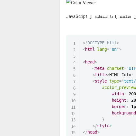
برای این کار کد HTML زیر را نوشته‌ایم. از شما می‌خواهیم عملکرد این صفحه را با استفاده از JavaScript
<!
DOCTYPE
html
>
<
html
lang
=
"
en
"
>
<
head
>
<
meta
charset
=
"
UT
<
title
>
HTML Color
<
style
type
=
"
text
#color_previe
width
:
 20
height
:
 2
border
:
 1
backgroun
}
</
style
>
</
head
>