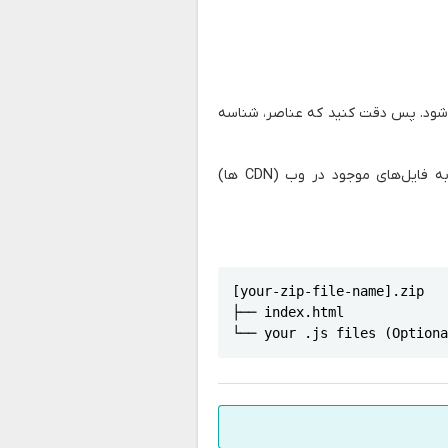
مبنای شناسه (id) عناصر انجام می‌شود. پس دقت کنید که عناصر، شناسه
فرض کنید سیستم به اینترنت متصل نیست، بنابراین از ارجاع به فایل‌های موجود در وب (CDN ها)
[your-zip-file-name].zip

├── index.html

└── your .js files (Option