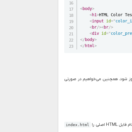
<
body
>
<
h1
>
HTML Color Te
<
input
id
=
"
color_
<
br
/>
<
br
/>
<
div
id
=
"
color_pr
</
body
>
</
html
>
گ div بر اساس آن مقدار به روز شود. همچنین می‌خواهیم در صورتی
index.html