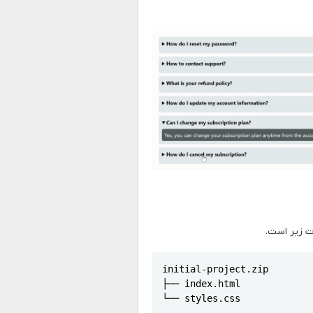
ت زیر است.
initial-project.zip

├── index.html

└── styles.css