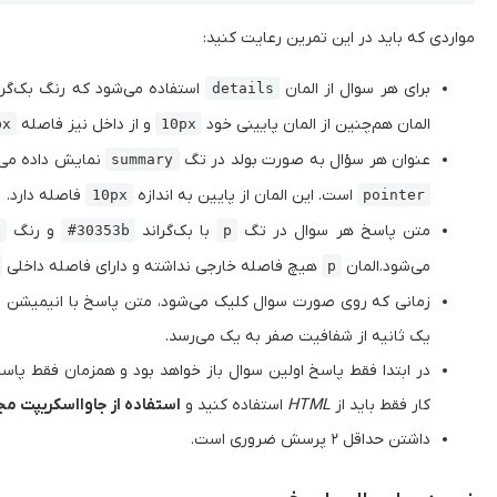
مواردی که باید در این تمرین رعایت کنید:
برای هر سوال از المان
استفاده می‌شود که رنگ بک‌گر
details
المان هم‌چنین از المان پایینی خود
و از داخل نیز فاصله
px
10px
عنوان هر سؤال به صورت بولد در تگ
نمایش داده می‌
summary
است. این المان از پایین به اندازه
فاصله دارد.
10px
pointer
متن پاسخ هر سوال در تگ
با بک‌گراند
و رنگ
1
#30353b
p
می‌شود.المان
هیچ فاصله خارجی نداشته و دارای فاصله داخلی
p
زمانی که روی صورت سوال کلیک می‌شود، متن پاسخ با انیمیشن 
یک ثانیه از شفافیت صفر به یک می‌رسد.
در ابتدا فقط پاسخ اولین سوال باز خواهد بود و همزمان فقط پاسخ 
کار فقط باید از
HTML
استفاده کنید و
استفاده از جاوااسکریپت مج
داشتن حداقل ۲ پرسش ضروری است.