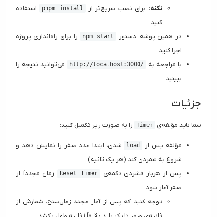
نکته:
برای نصب سریع‌تر از
استفاده
pnpm install
کنید.
در همین پوشه، دستور
را برای راه‌اندازی پروژه
npm start
اجرا کنید.
با مراجعه به
می‌توانید نتیجه را
http://localhost:3000/
ببینید.
جزئیات
شما باید مؤلفه‌ی
را به صورت زیر تکمیل کنید:
Timer
مؤلفه پس از
شدن، ابتدا عدد صفر را نمایش دهد و
load
شروع به شمردن کند (هر یک ثانیه).
پس از هربار فشردن دکمه‌ی
زمان مجدداً از
Reset Timer
صفر آغاز شود.
توجه کنید که پس از آغاز مجدد زمان‌سنج، شمارش از
ثانیه‌ی صفر تا یک باید دقیقاً ۱ ثانیه طول بکشد.