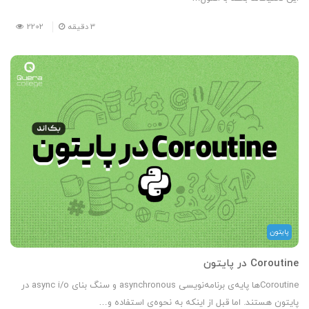
3
دقیقه
2202
پایتون
Coroutine در پایتون
Coroutineها پایه‌ی برنامه‌نویسی asynchronous و سنگ بنای async i/o در
پایتون هستند. اما قبل از اینکه به نحوه‌ی استفاده و…