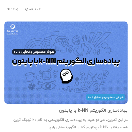
4
دقیقه
2406
هوش مصنوعی و تحلیل داده
پیاده‌سازی الگوریتم k-NN با پایتون
در این تمرین، می‌خواهیم به پیاده‌سازی الگوریتمی به نام «k نزدیک ترین
همسایه» یا k-NN بپردازیم که از الگوریتم‌های رایج…