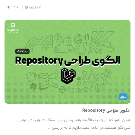
3
دقیقه
2416
لاراول
الگوی طراحی Repository
همان طور که می‌دانید، الگوها راه‌حل‌هایی برای مشکلات رایج در طراحی
شیءگرا هستند. در ادامه قصد داریم تا به بررسی…