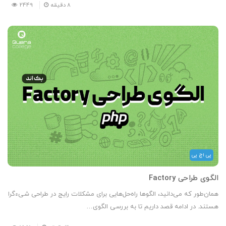
8
دقیقه
2449
پی اچ پی
الگوی طراحی Factory
همان‌طور که می‌دانید، الگوها راه‌حل‌هایی برای مشکلات رایج در طراحی شیءگرا
هستند. در ادامه قصد داریم تا به بررسی الگوی…