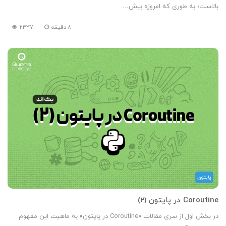
بالاست؛ به طوری که امروزه بیش…
8
دقیقه
2337
پایتون
Coroutine در پایتون (2)
در بخش اول از سری مقالات «Coroutine در پایتون» به ماهیت این مفهوم