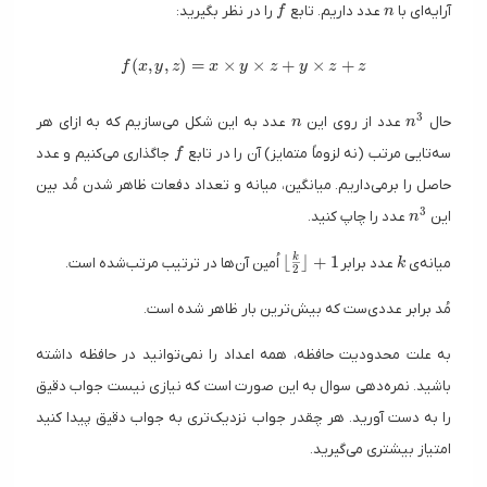
f
n
آرایه‌ای با
عدد داریم. تابع
را در نظر بگیرید:
f
n
f(x, y, z) = x \times y \times z + y \times z + z
(
,
,
)
=
×
×
+
×
+
f
x
y
z
x
y
z
y
z
z
n
n^3
3
حال
عدد از روی این
عدد به این شکل می‌سازیم که به ازای هر
n
n
f
سه‌تایی مرتب (نه لزوماً متمایز) آن را در تابع
جاگذاری می‌کنیم و عدد
f
حاصل را برمی‌داریم. میانگین، میانه و تعداد دفعات ظاهر شدن مُد بین
n^3
3
این
عدد را چاپ کنید.
n
\lfloor \frac{k}{2} 
k
k
⌊
⌋
+
1
میانه‌ی
عدد برابر
اُمین آن‌ها در ترتیب مرتب‌شده است.
k
2
مُد برابر عددی‌ست که بیش‌ترین بار ظاهر شده است.
به علت محدودیت حافظه، همه اعداد را نمی‌توانید در حافظه داشته
باشید. نمره‌دهی سوال به این صورت است که نیازی نیست جواب دقیق
را به دست آورید. هر چقدر جواب نزدیک‌تری به جواب دقیق پیدا کنید
امتیاز بیشتری می‌گیرید.