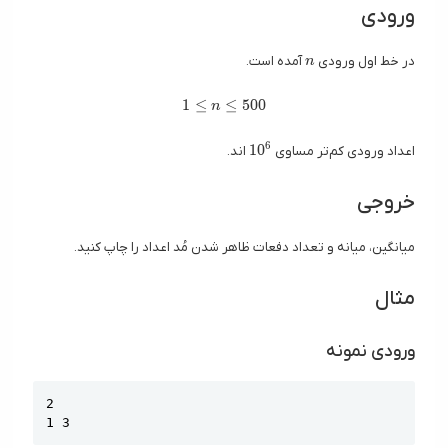
ورودی
n
در خط اول ورودی
آمده است.
n
1 \le n \le 500
1
≤
≤
5
0
0
n
10^6
6
1
0
اعداد ورودی کم‌تر مساوی
اند.
خروجی
میانگین، میانه و تعداد دفعات ظاهر شدن مُد اعداد را چاپ کنید.
مثال
ورودی نمونه
Copy
2

1 3