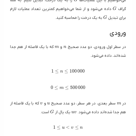
می‌خواهیم با این عملیات‌ها
را به یک درخت، تبدیل کنیم. به شما
G
G
گراف
داده می‌شود و از شما می‌خواهیم کمترین تعداد عملیات لازم
G
G
برای تبدیل
به یک درخت را محاسبه کنید.
G
ورودی
m
n
در سطر اول ورودی، دو عدد صحیح
و
که با یک فاصله از هم جدا
m
n
شده‌اند، داده می‌شود.
1 \leq n \leq 100 \, 000
1
≤
≤
1
0
0
0
0
0
n
0 \leq m \leq 500 \, 000
0
≤
≤
5
0
0
0
0
0
m
v
u
m
در
سطر بعدی،‌ در هر سطر، دو عدد صحیح
و
که با یک فاصله از
v
u
m
G
uv
هم جدا شده‌اند داده می‌شود.
یک یال از
است.
G
u
v
1 \leq u \lt v \leq n
1
≤
<
≤
u
v
n