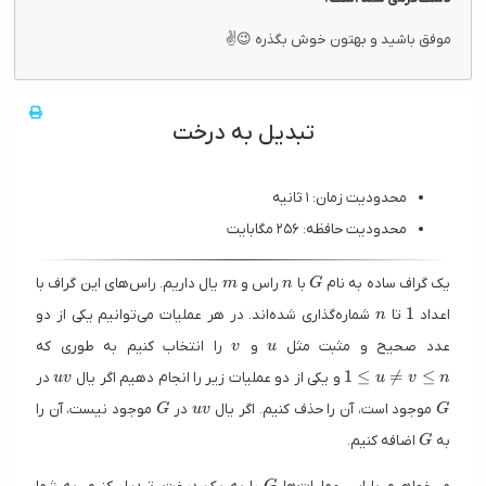
موفق باشید و بهتون خوش بگذره 😉✌
تبدیل به درخت
محدودیت زمان: ۱ ثانیه
محدودیت حافظه: ۲۵۶ مگابایت
m
n
G
یک گراف ساده به نام
با
راس و
یال داریم. راس‌های این گراف با
m
n
G
n
1
1
اعداد
تا
شماره‌گذاری شده‌اند. در هر عملیات می‌توانیم یکی از دو
n
v
u
عدد صحیح و مثبت مثل
و
را انتخاب کنیم به طوری که
v
u
uv
1 \le
1
≤
≠
≤
و یکی از دو عملیات زیر را انجام دهیم اگر یال
در
u
v
u
v
n
G
uv
G
موجود است، آن را حذف کنیم. اگر یال
در
موجود نیست، آن را
G
u
v
G
G
به
اضافه کنیم.
G
G