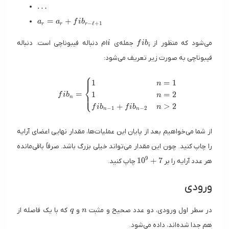
\dots
…
a_r = a_r + fib_{r-\ell + 1}
=
+
a
a
f
i
b
−
ℓ
+
1
r
r
r
i
fib_i
می‌شود که منظور از
جمله‌ی
ام دنباله فیبوناچی است. دنباله
i
f
i
b
i
فیبوناچی به صورت زیر تعریف می‌شود:
⎧
⎪
fib_n = \begin{cases} 1 & n = 1 \\ 1 & n = 2 \\ 
1
=
1
n
⎨
=
1
=
2
⎩
⎪
f
i
b
n
n
+
>
2
f
i
b
f
i
b
n
−
1
−
2
n
n
از شما می‌خواهیم بعد از پایان این عملیات‌ها، مقدار نهایی اعضای آرایه
را چاپ کنید. چون این مقدار می‌تواند خیلی بزرگ باشد. صرفاً باقی‌مانده
10^9 + 7
9
1
0
+
7
هر عدد آرایه را بر
چاپ کنید.
ورودی
q
n
در سطر اول ورودی، دو عدد صحیح و مثبت
و
که با یک فاصله از
q
n
هم جدا شده‌اند، داده می‌شود.