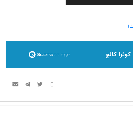
 کوئرا کالج