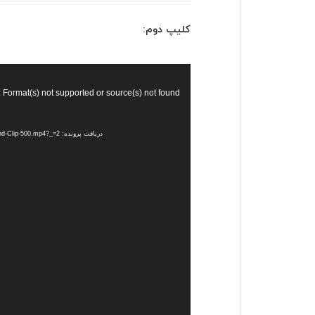
کلیپ دوم:
نمایشگر
ویدیو
: Format(s) not supported or source(s) not found
دریافت پرونده: https://blog.quera.ir/wp-content/uploads/2016/12/2nd-Clip-500.mp4?_=2