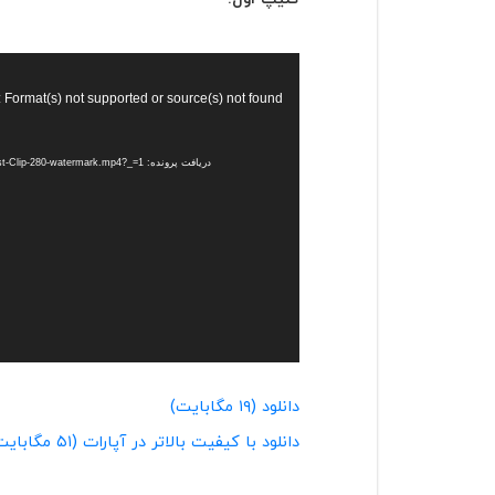
نمایشگر
ویدیو
: Format(s) not supported or source(s) not found
دریافت پرونده: https://blog.quera.ir/wp-content/uploads/2016/12/1st-Clip-280-watermark.mp4?_=1
دانلود (۱۹ مگابایت)
دانلود با کیفیت بالاتر در آپارات (۵۱ مگابایت)