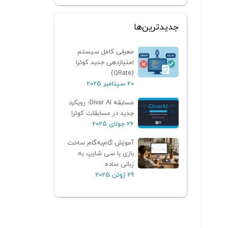
جدیدترین‌ها
معرفی کامل سیستم
امتیازدهی جدید کوئرا
(QRate)
20 سپتامبر 2025
مسابقه Divar AI؛ رویکرد
جدید در مسابقات کوئرا
26 جولای 2025
آموزش گام‌به‌گام ساخت
بازی با سی شارپ به
زبانی ساده
29 ژوئن 2025