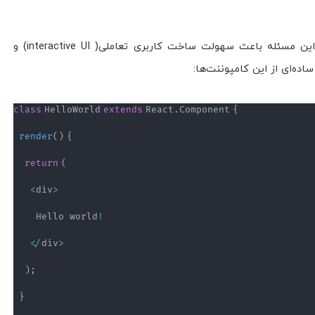
این کتابخانه component-based است و این مسئله باعث سهولت ساخت کاربری تعاملی( interactive UI) و
اده‌ای از این کامپوننت‌ها:
class
HelloWorld
extends
React
.
Component
{
render
(
)
{
return
(
<
div
>
        Hello world
!
<
/
div
>
)
;
}