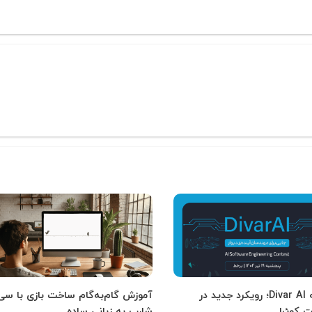
مسابقه Divar AI؛ رویکرد جدید در
آموزش گام‌به‌گام ساخت بازی با سی
 کوئرا
شارپ به زبانی ساده