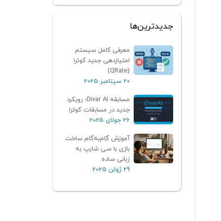
جدیدترین‌ها
معرفی کامل سیستم
امتیازدهی جدید کوئرا
(QRate)
20 سپتامبر 2025
مسابقه Divar AI؛ رویکرد
جدید در مسابقات کوئرا
26 جولای 2025
آموزش گام‌به‌گام ساخت
بازی با سی شارپ به
زبانی ساده
29 ژوئن 2025