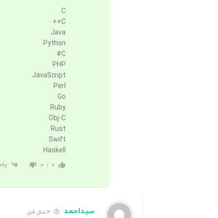
C
C++
Java
Python
C#
PHP
JavaScript
Perl
Go
Ruby
Obj-C
Rust
Swift
Haskell
پا
0
0
سیداحمد
3 سال قبل