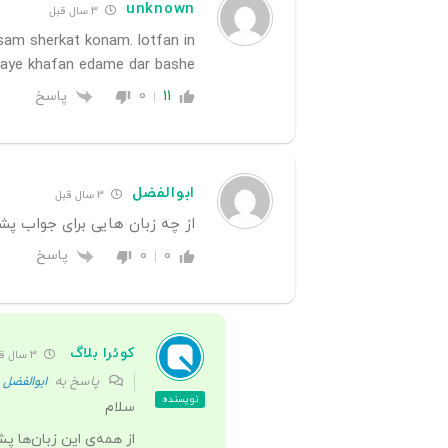
unknown
3 سال قبل
esam sherkat konam. lotfan in
haye khafan edame dar bashe
پاسخ
0
11
ابوالفضل
3 سال قبل
از چه زبان هایی برای جواب پش
پاسخ
0
0
کوئرا بلاگ
3 سال قبل
پاسخ به
ابوالفضل
نویسنده
سلام
از همه‌ی این زبان‌ها پ