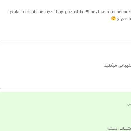
eyvala!! emsal che jayze hayi gozashtin!!!1 heyf ke man nemir
jayze 
تیبانی میکنید
شتیبانی میشه