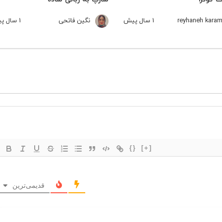
reyhaneh karam
1 سال
پیش
نگین فاتحی
1 سال
پی
{}
[+]
قدیمی‌ترین