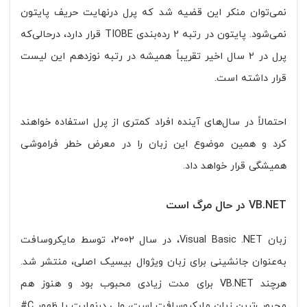
نمی‌توان منکر این قضیه شد که پرل در‌نهایت حریف پایتون
نمی‌شود. پایتون در رتبه 2 رده‌بندی TIOBE قرار دارد، در‌حالی‌که
پرل در 2 سال اخیر تقریباً همیشه در رتبه نوزدهم این لیست
قرار داشته است.
احتمالاً در سال‌های آینده افراد کمتری از پرل استفاده خواهند
کرد و همین موضوع این زبان را در معرض خطر فراموشی
همیشگی قرار خواهد داد.
VB.NET در حال مرگ است
زبان Visual Basic .NET، در سال 2002، توسط مایکروسافت
به‌عنوان جانشینی برای زبان ویژوال بیسیک اصلی، منتشر شد.
هر‌چند VB.NET برای مدت زیادی محبوب بود و هنوز هم
محبوب‌ترین زبان مایکروسافت است، ولی در‌نهایت با ظهور C#