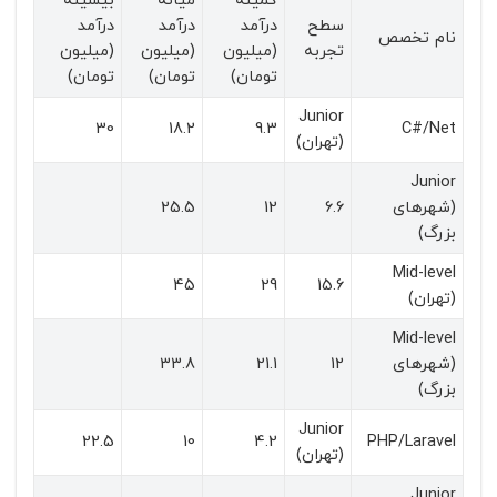
کمینه
میانه
بیشینه
سطح
درآمد
درآمد
درآمد
نام تخصص
تجربه
(میلیون
(میلیون
(میلیون
تومان)
تومان)
تومان)
Junior
30
18.2
9.3
C#/Net
(تهران)
Junior
(شهرهای
6.6
12
25.5
بزرگ)
Mid-level
45
29
15.6
(تهران)
Mid-level
(شهرهای
12
21.1
33.8
بزرگ)
Junior
22.5
10
4.2
PHP/Laravel
(تهران)
Junior