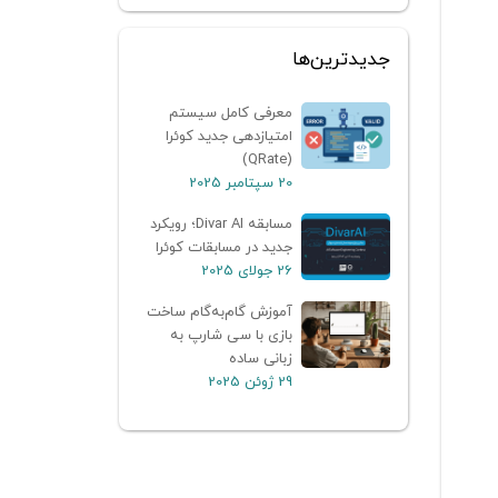
جدیدترین‌ها
معرفی کامل سیستم
امتیازدهی جدید کوئرا
(QRate)
20 سپتامبر 2025
مسابقه Divar AI؛ رویکرد
جدید در مسابقات کوئرا
26 جولای 2025
آموزش گام‌به‌گام ساخت
بازی با سی شارپ به
زبانی ساده
29 ژوئن 2025