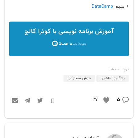
+ منبع:
DataCamp
آموزش برنامه نویسی
با کوئرا کالج
برچسب ها
یادگیری ماشین
هوش مصنوعی
5
27
شایان ضیایی